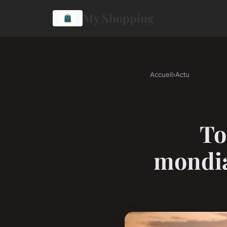
My Shopping
Accueil
›
Actu
To
mondia