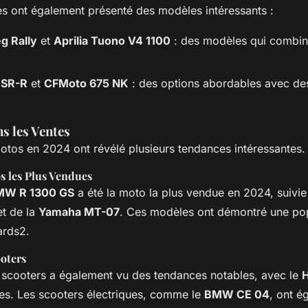
s ont également présenté des modèles intéressants :
eg Rally
et
Aprilia Tuono V4 1100
: des modèles qui combin
 SR-R
et
CFMoto 675 NK
: des options abordables avec d
s les Ventes
otos en 2024 ont révélé plusieurs tendances intéressantes.
s les Plus Vendues
MW R 1300 GS
a été la moto la plus vendue en 2024, suivie
t de la
Yamaha MT-07
. Ces modèles ont démontré une pop
ards2.
oters
scooters a également vu des tendances notables, avec le
H
tes. Les scooters électriques, comme le
BMW CE 04
, ont 