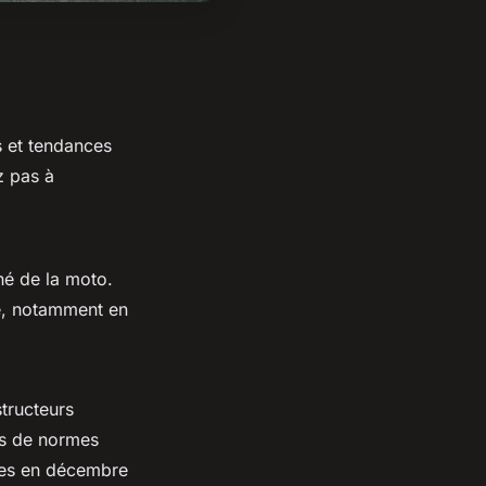
s et tendances
z pas à
hé de la moto.
ue, notamment en
structeurs
ts de normes
ntes en décembre