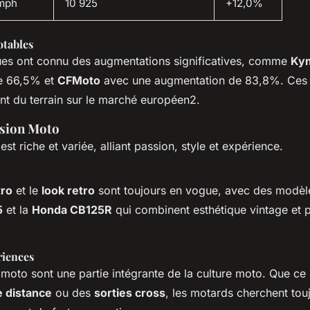
mph
10 925
+12,0%
tables
es ont connu des augmentations significatives, comme
Ky
e 66,5% et
CFMoto
avec une augmentation de 83,8%. Ces
nt du terrain sur le marché européen2.
ssion Moto
st riche et variée, alliant passion, style et expérience.
tro
et le
look retro
sont toujours en vogue, avec des modè
5
et la
Honda CB125R
qui combinent esthétique vintage et
riences
moto sont une partie intégrante de la culture moto. Que ce 
 distance
ou des
sorties cross
, les motards cherchent tou