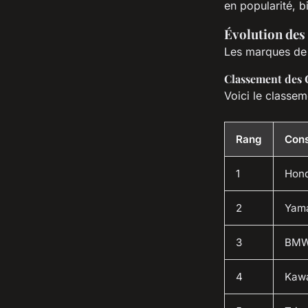
en popularité, b
Évolution de
Les marques de
Classement des 
Voici le classe
Rang
Cons
1
Hon
2
Yam
3
BM
4
Kaw