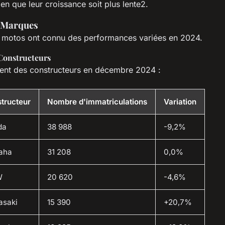
ien que leur croissance soit plus lente2.
s Marques
 motos ont connu des performances variées en 2024.
Constructeurs
ment des constructeurs en décembre 2024 :
tructeur
Nombre d'immatriculations
Variation
da
38 988
-9,2%
aha
31 208
0,0%
W
20 620
-4,6%
asaki
15 390
+20,7%