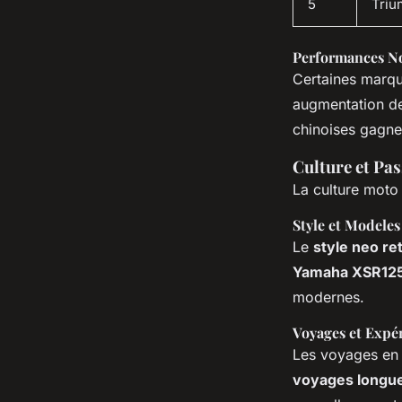
5
Triu
Performances No
Certaines marqu
augmentation d
chinoises gagne
Culture et Pa
La culture moto e
Style et Modeles
Le
style neo re
Yamaha XSR12
modernes.
Voyages et Expé
Les voyages en 
voyages longue