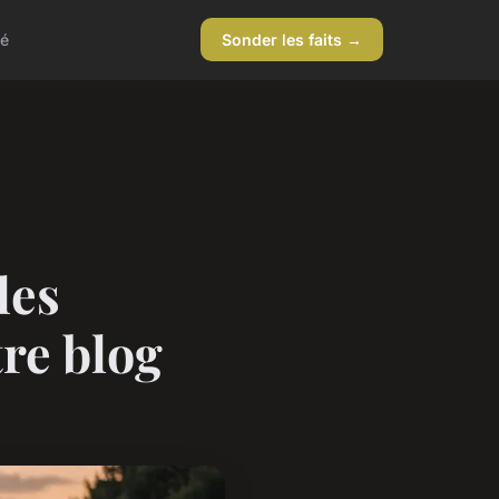
té
Sonder les faits →
les
re blog