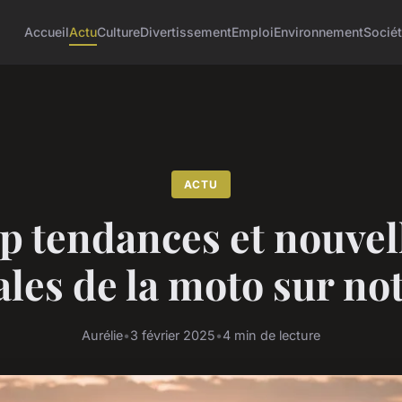
Accueil
Actu
Culture
Divertissement
Emploi
Environnement
Socié
ACTU
p tendances et nouvel
les de la moto sur not
Aurélie
•
3 février 2025
•
4 min de lecture