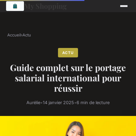
My Shopping
Accueil
›
Actu
ACTU
Guide complet sur le portage
salarial international pour
réussir
Aurélie
•
14 janvier 2025
•
6 min de lecture