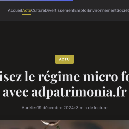
Accueil
Actu
Culture
Divertissement
Emploi
Environnement
Socié
ACTU
isez le régime micro f
avec adpatrimonia.fr
Aurélie
•
19 décembre 2024
•
3 min de lecture