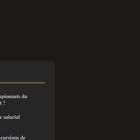
mpionnats du
t ?
e salarial
xcursions de