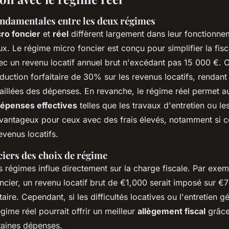
ondamentales entre les deux régimes
ro foncier
et
réel
diffèrent largement dans leur fonctionnem
x. Le régime micro foncier est conçu pour simplifier la fisc
vec un revenu locatif annuel brut n'excédant pas 15 000 €. 
uction forfaitaire de 30% sur les revenus locatifs, rendant i
aillées des dépenses. En revanche, le régime réel permet au
épenses effectives
telles que les travaux d'entretien ou le
avantageux pour ceux avec des frais élevés, notamment si 
evenus locatifs.
ciers des choix de régime
s régimes influe directement sur la charge fiscale. Par exem
ncier, un revenu locatif brut de €1,000 serait imposé sur €
aire. Cependant, si les difficultés locatives ou l'entretien g
égime réel pourrait offrir un meilleur
allègement fiscal
grâce
taines dépenses.