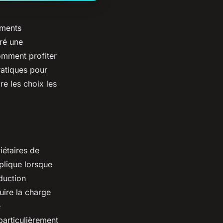
ements
aré une
omment profiter
ratiques pour
e les choix les
iétaires de
plique lorsque
duction
uire la charge
e
particulièrement