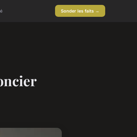
té
Sonder les faits →
oncier