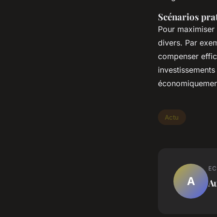
Scénarios prat
Pour maximiser 
divers. Par exem
compenser effic
investissements 
économiquement
Actu
EC
A
Au