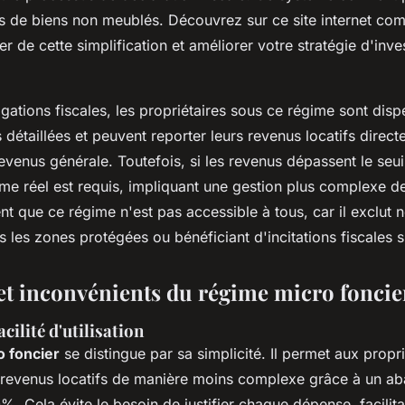
es de biens non meublés. Découvrez sur ce site internet c
r de cette simplification et améliorer votre stratégie d'inv
gations fiscales, les propriétaires sous ce régime sont disp
 détaillées et peuvent reporter leurs revenus locatifs direct
evenus générale. Toutefois, si les revenus dépassent le seu
me réel est requis, impliquant une gestion plus complexe de
t que ce régime n'est pas accessible à tous, car il exclut 
s les zones protégées ou bénéficiant d'incitations fiscales s
et inconvénients du régime micro foncie
acilité d'utilisation
 foncier
se distingue par sa simplicité. Il permet aux propri
 revenus locatifs de manière moins complexe grâce à un ab
0%. Cela évite le besoin de justifier chaque dépense, facilitan