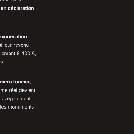
 en déclaration
exonération
i leur revenu
ulement 8 400 €,
s.
r
micro foncier
,
ime réel devient
vous également
e les monuments