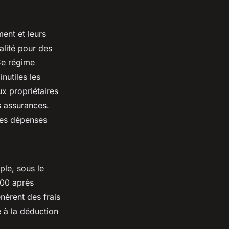
ent et leurs
alité pour des
Ce régime
nutiles les
x propriétaires
s assurances.
ces dépenses
ple, sous le
700 après
énèrent des frais
 à la déduction