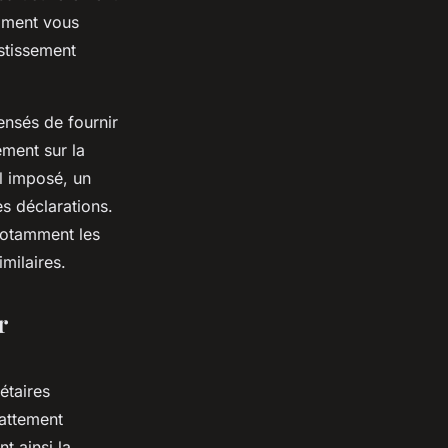
omment vous
estissement
ensés de fournir
ement sur la
il imposé, un
s déclarations.
notamment les
imilaires.
r
étaires
attement
t ainsi la