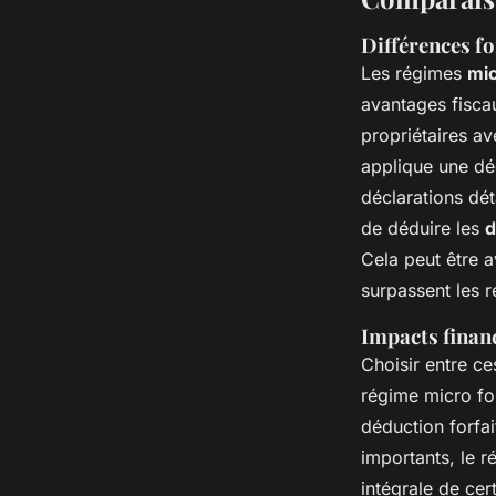
Différences f
Les régimes
mic
avantages fiscau
propriétaires a
applique une déd
déclarations dét
de déduire les
d
Cela peut être 
surpassent les r
Impacts finan
Choisir entre ce
régime micro fo
déduction forfait
importants, le r
intégrale de cer