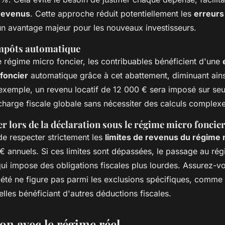
 revenus
. Cette approche réduit potentiellement les
erreurs
un avantage majeur pour les nouveaux investisseurs.
impôts automatique
e régime micro foncier, les contribuables bénéficient d'une
foncier
automatique grâce à cet abattement, diminuant ains
exemple, un revenu locatif de 12 000 € sera imposé sur se
 charge fiscale globale sans nécessiter des calculs complexe
er lors de la déclaration sous le régime micro foncie
 de respecter strictement les
limites de revenus du régime 
€ annuels. Si ces limites sont dépassées, le passage au rég
 qui impose des obligations fiscales plus lourdes. Assurez-
iété ne figure pas parmi les exclusions spécifiques, comm
elles bénéficiant d'autres déductions fiscales.
n avec le régime réel