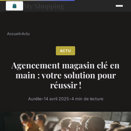
My Shopping
Accueil
›
Actu
ACTU
Agencement magasin clé en
main : votre solution pour
réussir !
Aurélie
•
14 avril 2025
•
4 min de lecture