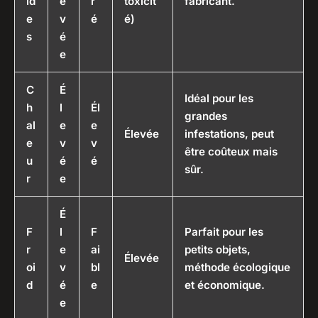
id
e
r
toxicit
fabricant.
e
v
é
é)
s
é
e
C
É
Idéal pour les
h
l
Él
grandes
al
e
e
Élevée
infestations, peut
e
v
v
être coûteux mais
u
é
é
sûr.
r
e
É
F
l
F
Parfait pour les
r
e
ai
petits objets,
Élevée
oi
v
bl
méthode écologique
d
é
e
et économique.
e