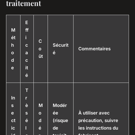
traitement
E
M
ff
ét
i
C
h
c
Sécurit
o
Commentaires
o
a
é
ût
d
c
e
it
é
T
In
r
s
è
M
Modér
e
s
o
ée
À utiliser avec
ct
é
d
(risque
précaution, suivre
ic
l
é
de
les instructions du