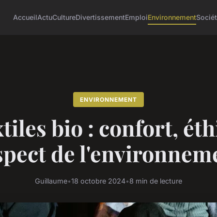
Accueil
Actu
Culture
Divertissement
Emploi
Environnement
Socié
ENVIRONNEMENT
tiles bio : confort, ét
spect de l'environnem
Guillaume
•
18 octobre 2024
•
8 min de lecture