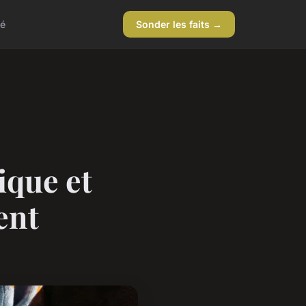
té
Sonder les faits →
hique et
ent