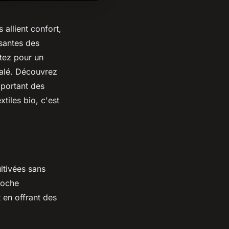
s allient confort,
santes des
tez pour un
galé. Découvrez
pportant des
tiles bio, c'est
ltivées sans
roche
t en offrant des