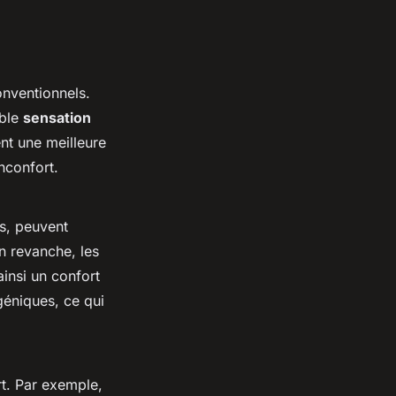
onventionnels.
able
sensation
ent une meilleure
inconfort.
es, peuvent
n revanche, les
ainsi un confort
géniques, ce qui
rt. Par exemple,