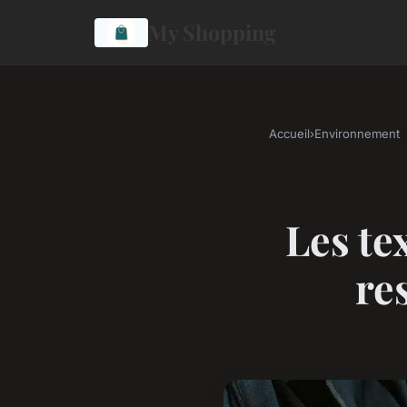
My Shopping
Accueil
›
Environnement
Les tex
re