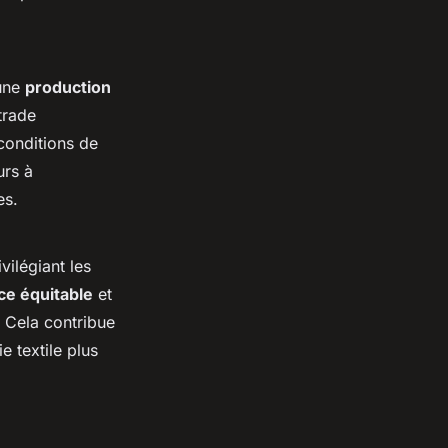
'une
production
trade
conditions de
urs à
es.
ilégiant les
e équitable
et
 Cela contribue
e textile plus