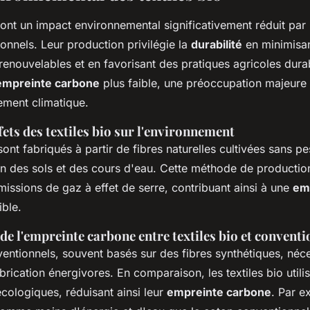
ont un impact environnemental significativement réduit par
ionnels. Leur production privilégie la
durabilité
en minimisant
renouvelables et en favorisant des pratiques agricoles dura
empreinte carbone
plus faible, une préoccupation majeure d
ement climatique.
fets des textiles bio sur l'environnement
sont fabriqués à partir de fibres naturelles cultivées sans pe
ion des sols et des cours d'eau. Cette méthode de production
issions de gaz à effet de serre, contribuant ainsi à une
em
ible.
e l'empreinte carbone entre textiles bio et conventi
ventionnels, souvent basés sur des fibres synthétiques, néc
rication énergivores. En comparaison, les textiles bio utili
cologiques, réduisant ainsi leur
empreinte carbone
. Par e