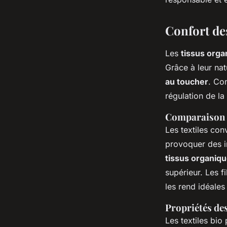
Confort des
Les
tissus orga
Grâce à leur na
au toucher
. Con
régulation de la 
Comparaison d
Les textiles con
provoquer des ir
tissus organiq
supérieur. Les f
les rend idéale
Propriétés de
Les textiles bio