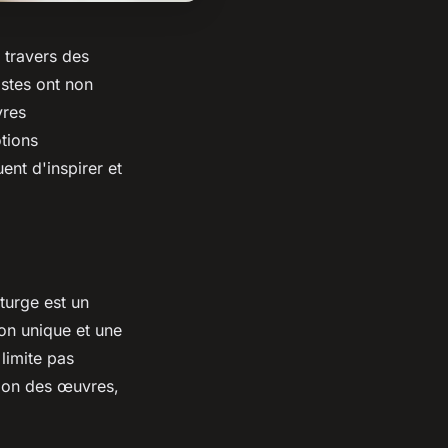
 travers des
istes ont non
vres
otions
ent d'inspirer et
turge est un
ion unique et une
 limite pas
ation des œuvres,