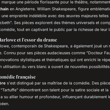
e
marque une période florissante pour le théâtre, notamment
thain
en Angleterre. William Shakespeare, figure emblémati
é une empreinte indélébile avec des œuvres majeures telles
acbeth". Ses pièces explorent des thèmes universels et comp
 comédie, tout en captivant le public par la richesse de leur
arlowe et l'essor du drame
lowe, contemporain de Shakespeare, a également joué un r
me. Connu pour ses pièces audacieuses comme "Docteur Fau
nnovations stylistiques et thématiques qui ont enrichi le répe
 utilisation du vers blanc a ouvert de nouvelles possibilité
comédie française
ère
s'est distingué par sa maîtrise de la comédie. Des pièce
"Tartuffe" démontrent son talent pour la satire sociale et la 
 su allier humour et profondeur, influençant durablement l
péen.