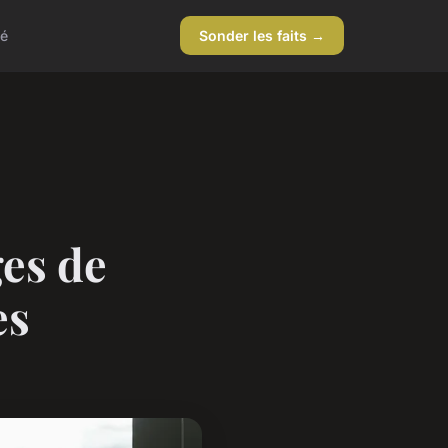
té
Sonder les faits →
es de
es