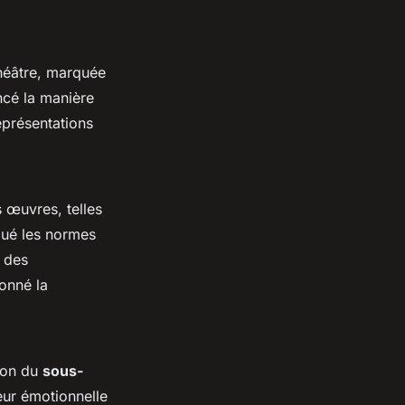
théâtre, marquée
ncé la manière
eprésentations
 œuvres, telles
qué les normes
t des
onné la
tion du
sous-
eur émotionnelle