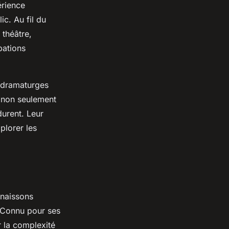
érience
ic. Au fil du
 théâtre,
pations
 dramaturges
 non seulement
durent. Leur
plorer les
nnaissons
. Connu pour ses
 la complexité