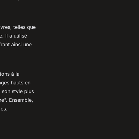
res, telles que
 Il a utilisé
frant ainsi une
ions à la
ages hauts en
son style plus
nne". Ensemble,
res.