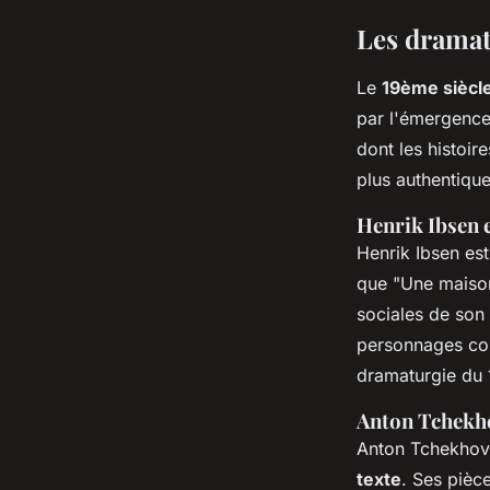
Les dramat
Le
19ème siècl
par l'émergence
dont les histoir
plus authentique
Henrik Ibsen 
Henrik Ibsen es
que "Une maison 
sociales de son 
personnages com
dramaturgie du 
Anton Tchekho
Anton Tchekhov 
texte
. Ses pièc