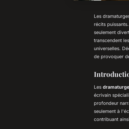
Les dramaturges
récits puissants
seulement diver
transcendent les
universelles. Dé
de provoquer de
Introducti
Les
dramaturg
écrivain spécial
profondeur narra
seulement à l'éc
contribuant ains