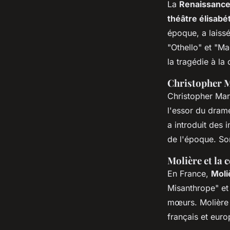
La
Renaissanc
théâtre élisabé
époque, a laiss
"Othello" et "M
la tragédie à la
Christopher M
Christopher Mar
l'essor du dra
a introduit des i
de l'époque. Son
Molière et la 
En France,
Moli
Misanthrope" et 
mœurs. Molière a
français et euro