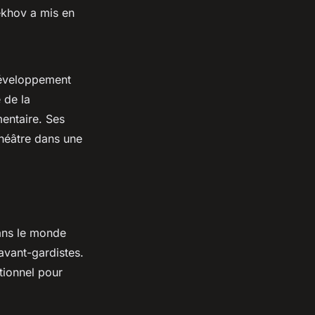
ekhov a mis en
 développement
 de la
entaire. Ses
héâtre dans une
ans le monde
avant-gardistes.
itionnel pour