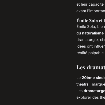
et leur capacité
avant l'importan
Émile Zola et
Émile Zola, bie
du
naturalisme
dramaturgie, ch
idées ont influ
réalité palpable.
Les dramat
Le
20ème siècl
théâtral, marqu
Les
dramaturge
explorer des th